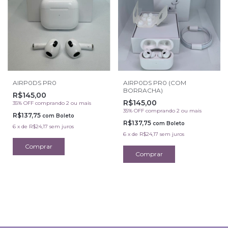
AIRP0DS PR0
AIRP0DS PR0 (COM
BORRACHA)
R$145,00
R$145,00
35% OFF
comprando 2 ou mais
35% OFF
comprando 2 ou mais
R$137,75
com
Boleto
R$137,75
com
Boleto
6
x
de
R$24,17
sem juros
6
x
de
R$24,17
sem juros