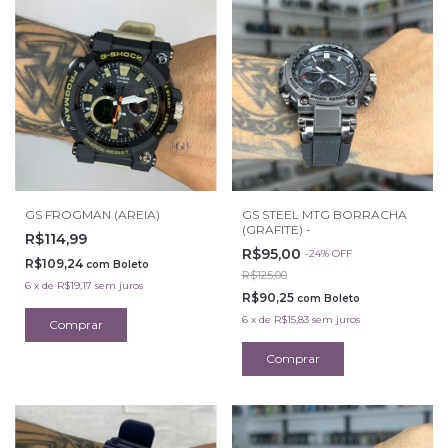
GS FROGMAN (AREIA)
GS STEEL MTG BORRACHA
(GRAFITE) -
R$114,99
R$95,00
-
24
%
OFF
R$109,24
com
Boleto
R$125,00
6
x
de
R$19,17
sem juros
R$90,25
com
Boleto
6
x
de
R$15,83
sem juros