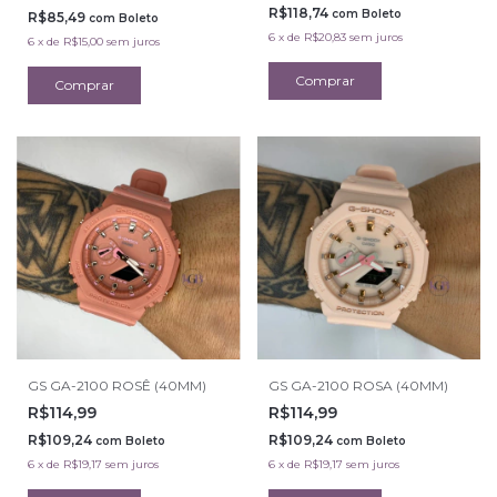
R$118,74
com
Boleto
R$85,49
com
Boleto
6
x
de
R$20,83
sem juros
6
x
de
R$15,00
sem juros
GS GA-2100 ROSÊ (40MM)
GS GA-2100 ROSA (40MM)
R$114,99
R$114,99
R$109,24
R$109,24
com
Boleto
com
Boleto
6
x
de
R$19,17
sem juros
6
x
de
R$19,17
sem juros