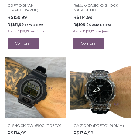
GS FROGMAN
Relógio CASIO G-SHOCK
(BRANCO/AZUL)
MASCULINO
R$159,99
R$114,99
R$151,99
R$109,24
com
Boleto
com
Boleto
6
x
de
R$26,67
sem juros
6
x
de
R$19,17
sem juros
G-SHOCK DW-6900 (PRETO)
GA 2100D (PRETO) (40MM)
R$114,99
R$134,99