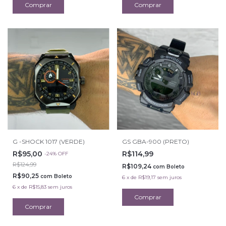
G -SHOCK 1017 (VERDE)
GS GBA-900 (PRETO)
R$95,00
R$114,99
-
24
%
OFF
R$124,99
R$109,24
com
Boleto
R$90,25
com
Boleto
6
x
de
R$19,17
sem juros
6
x
de
R$15,83
sem juros