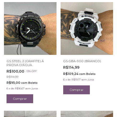
GS STEEL 2 (GRAFITE) À
GS GBA-900 (BRANCO)
PROVA D'ÁGUA
R$114,99
R$100,00
-
13
%
OFF
R$109,24
com
Boleto
R$114,99
6
x
de
R$19,17
sem juros
R$95,00
com
Boleto
6
x
de
R$16,67
sem juros