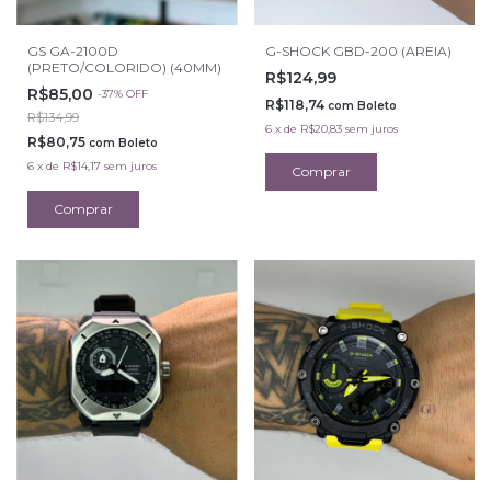
GS GA-2100D
G-SHOCK GBD-200 (AREIA)
(PRETO/COLORIDO) (40MM)
R$124,99
R$85,00
-
37
%
OFF
R$118,74
com
Boleto
R$134,99
6
x
de
R$20,83
sem juros
R$80,75
com
Boleto
6
x
de
R$14,17
sem juros