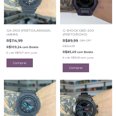
GA-2100 (PRETO/LARANJA)
G-SHOCK GBD-200
(45MM)
(PRETO/ROXO)
R$114,99
R$89,99
-
28
%
OFF
R$124,99
R$109,24
com
Boleto
R$85,49
com
Boleto
6
x
de
R$19,17
sem juros
6
x
de
R$15,00
sem juros