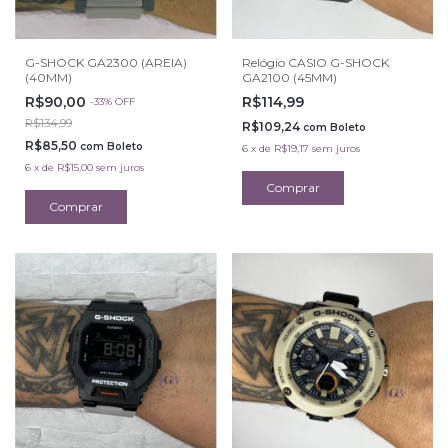
G-SHOCK GA2300 (AREIA)
Relógio CASIO G-SHOCK
(40MM)
GA2100 (45MM)
R$90,00
R$114,99
-
33
%
OFF
R$134,99
R$109,24
com
Boleto
R$85,50
com
Boleto
6
x
de
R$19,17
sem juros
6
x
de
R$15,00
sem juros