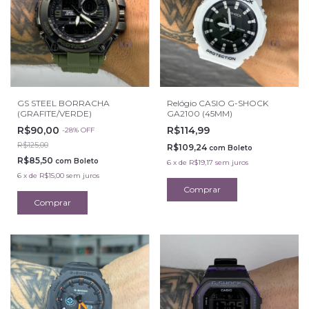
GS STEEL BORRACHA
Relógio CASIO G-SHOCK
(GRAFITE/VERDE)
GA2100 (45MM)
R$90,00
R$114,99
-
28
%
OFF
R$125,00
R$109,24
com
Boleto
R$85,50
com
Boleto
6
x
de
R$19,17
sem juros
6
x
de
R$15,00
sem juros