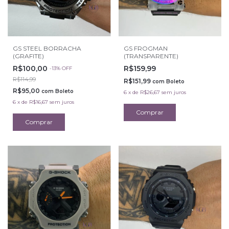
GS STEEL BORRACHA
GS FROGMAN
(GRAFITE)
(TRANSPARENTE)
R$100,00
R$159,99
-
13
%
OFF
R$114,99
R$151,99
com
Boleto
R$95,00
com
Boleto
6
x
de
R$26,67
sem juros
6
x
de
R$16,67
sem juros