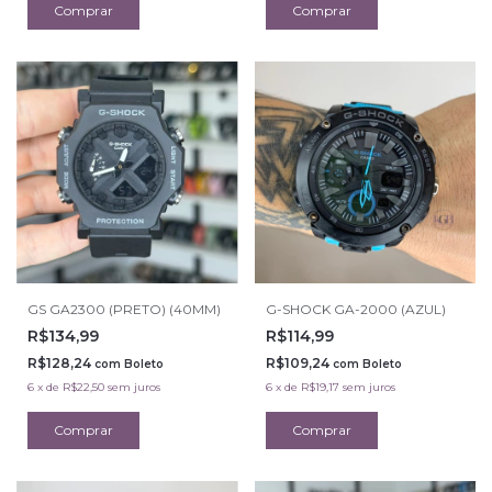
GS GA2300 (PRETO) (40MM)
G-SHOCK GA-2000 (AZUL)
R$134,99
R$114,99
R$128,24
R$109,24
com
Boleto
com
Boleto
6
x
de
R$22,50
sem juros
6
x
de
R$19,17
sem juros