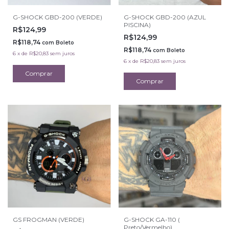
G-SHOCK GBD-200 (VERDE)
G-SHOCK GBD-200 (AZUL
PISCINA)
R$124,99
R$124,99
R$118,74
com
Boleto
R$118,74
com
Boleto
6
x
de
R$20,83
sem juros
6
x
de
R$20,83
sem juros
GS FROGMAN (VERDE)
G-SHOCK GA-110 (
Preto/Vermelho)