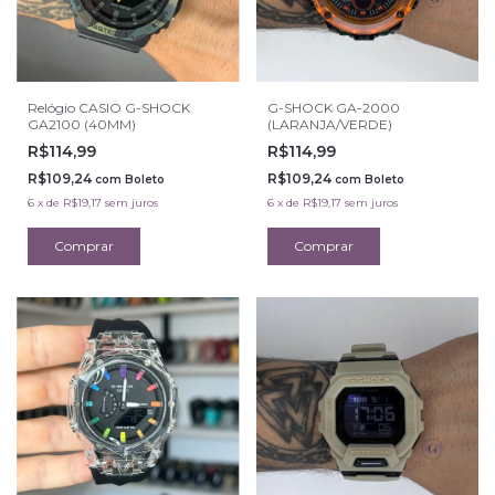
Relógio CASIO G-SHOCK
G-SHOCK GA-2000
GA2100 (40MM)
(LARANJA/VERDE)
R$114,99
R$114,99
R$109,24
R$109,24
com
Boleto
com
Boleto
6
x
de
R$19,17
sem juros
6
x
de
R$19,17
sem juros