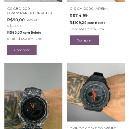
GS GBD-200
G-S GA-2000 (AREIA)
(TRANSPARENTE/PRETO)
R$114,99
R$90,00
-
28
%
OFF
R$109,24
com
Boleto
R$124,99
6
x
de
R$19,17
sem juros
R$85,50
com
Boleto
6
x
de
R$15,00
sem juros
G-SHOCK GA-2100 (45MM)