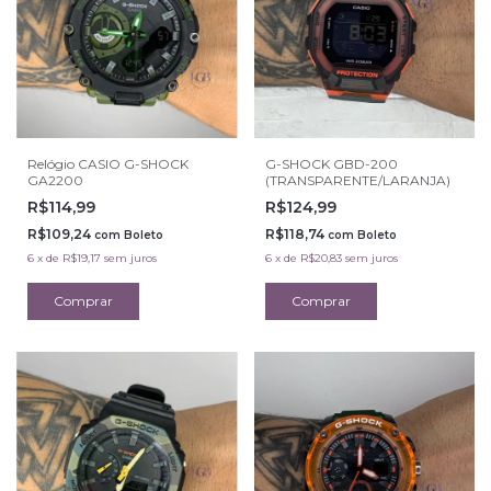
Relógio CASIO G-SHOCK
G-SHOCK GBD-200
GA2200
(TRANSPARENTE/LARANJA)
R$114,99
R$124,99
R$109,24
R$118,74
com
Boleto
com
Boleto
6
x
de
R$19,17
sem juros
6
x
de
R$20,83
sem juros