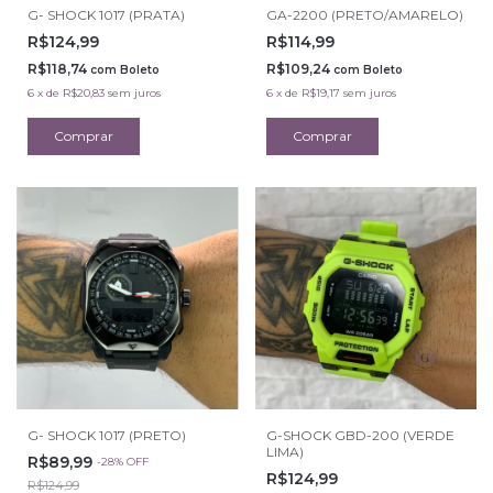
G- SHOCK 1017 (PRATA)
GA-2200 (PRETO/AMARELO)
R$124,99
R$114,99
R$118,74
R$109,24
com
Boleto
com
Boleto
6
x
de
R$20,83
sem juros
6
x
de
R$19,17
sem juros
G- SHOCK 1017 (PRETO)
G-SHOCK GBD-200 (VERDE
LIMA)
R$89,99
-
28
%
OFF
R$124,99
R$124,99