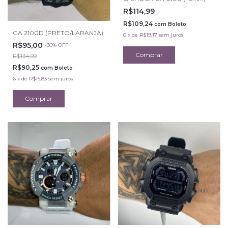
R$114,99
R$109,24
com
Boleto
GA 2100D (PRETO/LARANJA)
6
x
de
R$19,17
sem juros
R$95,00
-
30
%
OFF
R$134,99
R$90,25
com
Boleto
6
x
de
R$15,83
sem juros