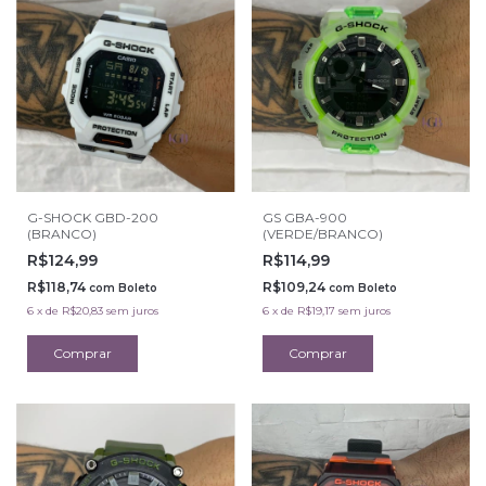
G-SHOCK GBD-200
GS GBA-900
(BRANCO)
(VERDE/BRANCO)
R$124,99
R$114,99
R$118,74
R$109,24
com
Boleto
com
Boleto
6
x
de
R$20,83
sem juros
6
x
de
R$19,17
sem juros