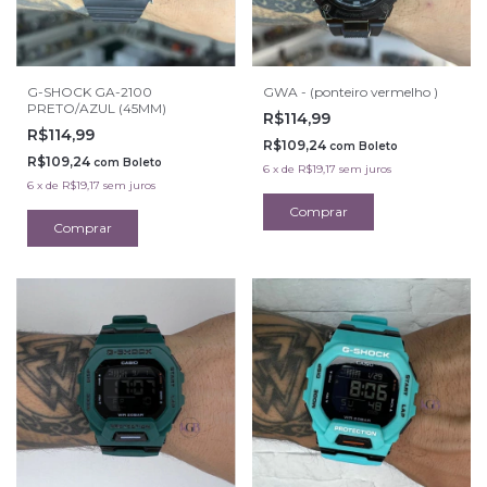
G-SHOCK GA-2100
GWA - (ponteiro vermelho )
PRETO/AZUL (45MM)
R$114,99
R$114,99
R$109,24
com
Boleto
R$109,24
com
Boleto
6
x
de
R$19,17
sem juros
6
x
de
R$19,17
sem juros