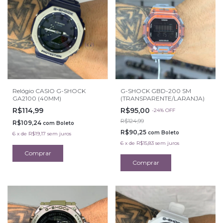
Relógio CASIO G-SHOCK
G-SHOCK GBD-200 SM
GA2100 (40MM)
(TRANSPARENTE/LARANJA)
R$114,99
R$95,00
-
24
%
OFF
R$124,99
R$109,24
com
Boleto
R$90,25
com
Boleto
6
x
de
R$19,17
sem juros
6
x
de
R$15,83
sem juros