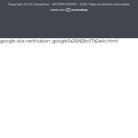
Copyright K.G.B. Acessórios - 45729972000150 - 2026. Todos os direitos reservados.
google-site-verification: google3a26fd2bcf7d2a4c.html