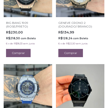
BIG BANG 1909
GENEVE CRONO 2
(ROSE/PRETO)
(DOURADO/ BRANCO)
R$230,00
R$134,99
R$218,50
R$128,24
com
Boleto
com
Boleto
6
x
de
R$38,33
sem juros
6
x
de
R$22,50
sem juros