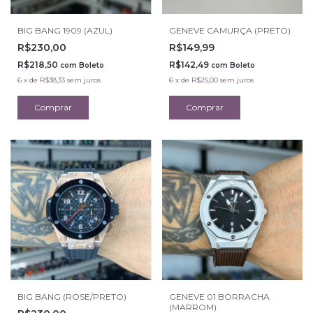
BIG BANG 1909 (AZUL)
GENEVE CAMURÇA (PRETO)
R$230,00
R$149,99
R$218,50
R$142,49
com
Boleto
com
Boleto
6
x
de
R$38,33
sem juros
6
x
de
R$25,00
sem juros
BIG BANG (ROSE/PRETO)
GENEVE 01 BORRACHA
(MARROM)