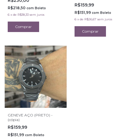
R$230,00
R$159,99
R$218,50
com
Boleto
R$151,99
com
Boleto
6
x
de
R$38,33
sem juros
6
x
de
R$26,67
sem juros
GENEVE AÇO (PRETO) -
(cópia)
R$159,99
R$151,99
com
Boleto