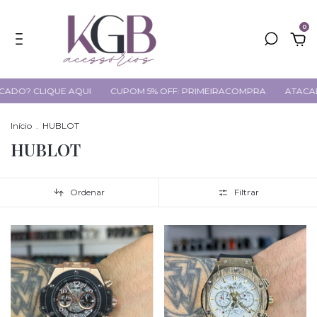
0
CLIQUE AQUI
CUPOM 5% OFF: PRIMEIRACOMPRA
ATACADO? CL
Início
.
HUBLOT
HUBLOT
Ordenar
Filtrar