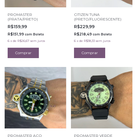
PROMASTER
CITIZEN TUNA
(PRATA/PRETO)
(PRETO/FLUORESCENTE)
R$159,99
R$229,99
R$151,99
R$218,49
com
Boleto
com
Boleto
6
x
de
R$26,67
sem juros
6
x
de
R$38,33
sem juros
PROMASTER AÇO
PROMASTER VERDE