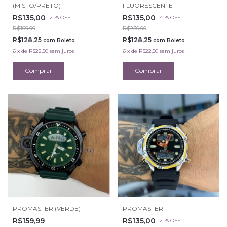
(MISTO/PRETO)
FLUORESCENTE
R$135,00
R$135,00
-
21
%
OFF
-
41
%
OFF
R$169,99
R$230,00
R$128,25
R$128,25
com
Boleto
com
Boleto
6
x
de
R$22,50
sem juros
6
x
de
R$22,50
sem juros
PROMASTER (VERDE)
PROMASTER
R$159,99
R$135,00
-
21
%
OFF