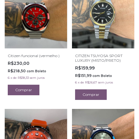
Citizen funcional (vermelho )
CITIZEN TSUYOSA SPORT
LUXURY (MISTO/PRETO)
R$230,00
R$159,99
R$218,50
com
Boleto
R$151,99
com
Boleto
6
x
de
R$38,33
sem juros
6
x
de
R$26,67
sem juros