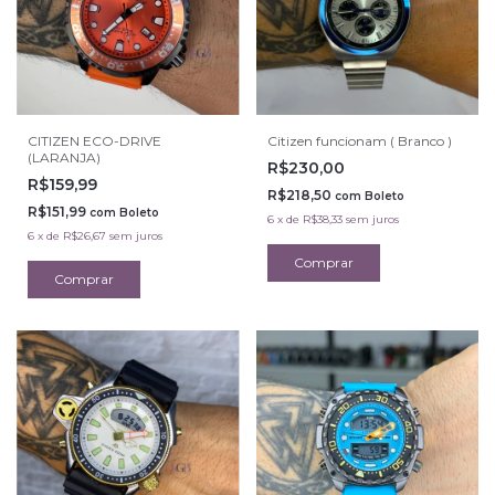
CITIZEN ECO-DRIVE
Citizen funcionam ( Branco )
(LARANJA)
R$230,00
R$159,99
R$218,50
com
Boleto
R$151,99
com
Boleto
6
x
de
R$38,33
sem juros
6
x
de
R$26,67
sem juros