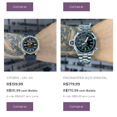
CITIZEN - GN -4S
PROMASTER AÇO (PRATA)
R$159,99
R$179,99
R$151,99
R$170,99
com
Boleto
com
Boleto
6
x
de
R$26,67
sem juros
6
x
de
R$30,00
sem juros