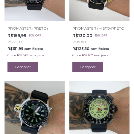
PROMASTER (PRETO)
PROMASTER (MISTO/PRETO)
R$159,99
R$130,00
-
30
%
OFF
-
19
%
OFF
R$229,99
R$159,99
R$151,99
R$123,50
com
Boleto
com
Boleto
6
x
de
R$26,67
sem juros
6
x
de
R$21,67
sem juros