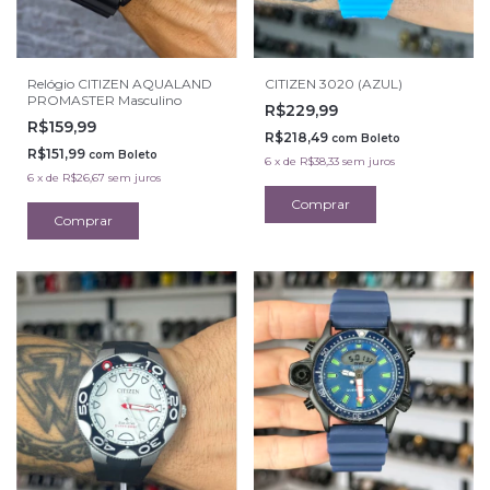
Relógio CITIZEN AQUALAND
CITIZEN 3020 (AZUL)
PROMASTER Masculino
R$229,99
R$159,99
R$218,49
com
Boleto
R$151,99
com
Boleto
6
x
de
R$38,33
sem juros
6
x
de
R$26,67
sem juros