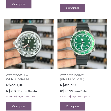
CTZ ECOZILLA
CTZ ECO DRIVE
(VERDE/PRATA)
(PRATA/VERDE)
R$230,00
R$159,99
R$218,50
R$151,99
com
Boleto
com
Boleto
6
x
de
R$38,33
sem juros
6
x
de
R$26,67
sem juros