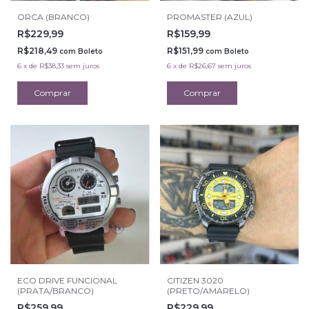
ORCA (BRANCO)
PROMASTER (AZUL)
R$229,99
R$159,99
R$218,49
R$151,99
com
Boleto
com
Boleto
6
x
de
R$38,33
sem juros
6
x
de
R$26,67
sem juros
ECO DRIVE FUNCIONAL
CITIZEN 3020
(PRATA/BRANCO)
(PRETO/AMARELO)
R$259,99
R$229,99