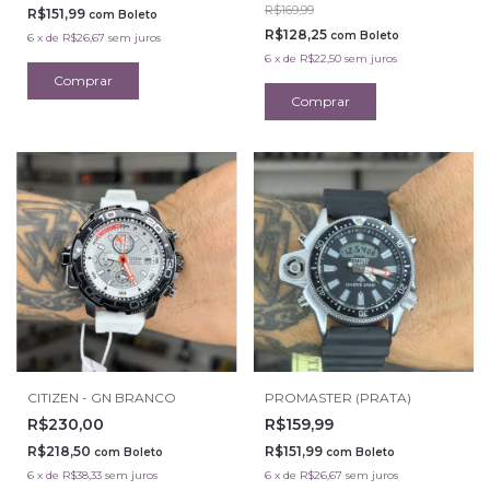
R$169,99
R$151,99
com
Boleto
R$128,25
com
Boleto
6
x
de
R$26,67
sem juros
6
x
de
R$22,50
sem juros
CITIZEN - GN BRANCO
PROMASTER (PRATA)
R$230,00
R$159,99
R$218,50
R$151,99
com
Boleto
com
Boleto
6
x
de
R$38,33
sem juros
6
x
de
R$26,67
sem juros