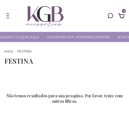
0
CADO? CLIQUE AQUI
CUPOM 5% OFF: PRIMEIRACOMPRA
ATACA
Início
.
FESTINA
FESTINA
Não temos resultados para sua pesquisa. Por favor, tente com
outros filtros.