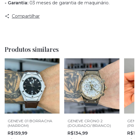
- Garantia:
03 meses de garantia de maquinário.
Compartilhar
Produtos similares
GENEVE 01 BORRACHA
GENEVE CRONO 2
GENE
(MARROM)
(DOURADO/ BRANCO)
(PRET
R$159,99
R$134,99
R$14