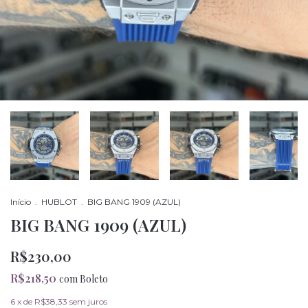
Início
.
HUBLOT
.
BIG BANG 1909 (AZUL)
BIG BANG 1909 (AZUL)
R$230,00
R$218,50
com
Boleto
6
x de
R$38,33
sem juros