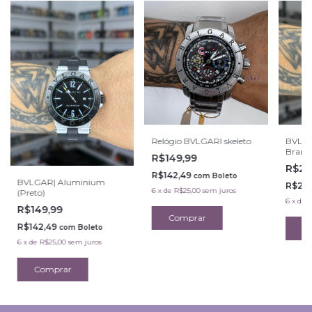
Relógio BVLGARI skeleto
BVLGA
Branco
R$149,99
R$23
R$142,49
com
Boleto
BVLGAR| Aluminium
R$218
6
x
de
R$25,00
sem juros
(Preto)
6
x
de
R
R$149,99
R$142,49
com
Boleto
6
x
de
R$25,00
sem juros