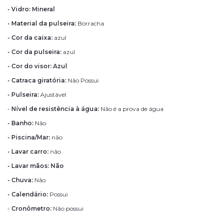
- Vidro: Mineral
- Material da pulseira:
Borracha
- Cor da caixa:
azul
- Cor da pulseira:
azul
- Cor do visor: Azul
- Catraca giratória:
Não Possui
- Pulseira:
Ajustável
-
Nível de resistência à água:
Não é a prova de água
- Banho:
Não
- Piscina/Mar:
não
- Lavar carro:
não
- Lavar mãos: Não
- Chuva:
Não
- Calendário:
Possui
-
Cronômetro:
Não possui