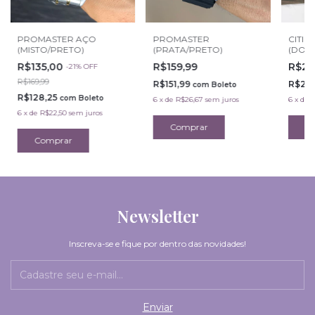
PROMASTER AÇO
PROMASTER
CITIZ
(MISTO/PRETO)
(PRATA/PRETO)
(DOU
R$135,00
R$159,99
R$22
-
21
%
OFF
R$169,99
R$151,99
R$218
com
Boleto
R$128,25
com
Boleto
6
x
de
R$26,67
sem juros
6
x
de
R
6
x
de
R$22,50
sem juros
Newsletter
Inscreva-se e fique por dentro das novidades!