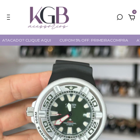
0
ADO? CLIQUE AQUI
CUPOM 5% OFF: PRIMEIRACOMPRA
ATACAD