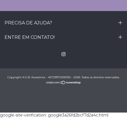
PRECISA DE AJUDA?
ENTRE EM CONTATO!
Copyright K.G.B. Acessórios - 45729972000150 - 2026. Todos os direitos reservados.
google-site-verification: google3a26fd2bcf7d2a4c.html