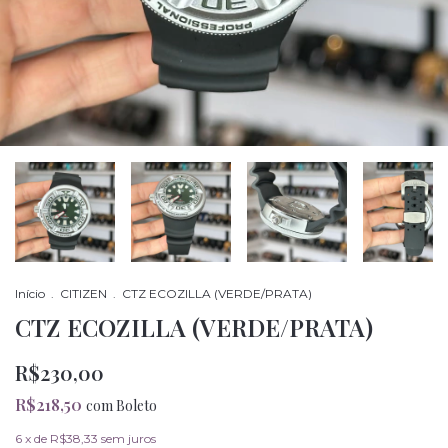
Início
.
CITIZEN
.
CTZ ECOZILLA (VERDE/PRATA)
CTZ ECOZILLA (VERDE/PRATA)
R$230,00
R$218,50
com
Boleto
6
x de
R$38,33
sem juros