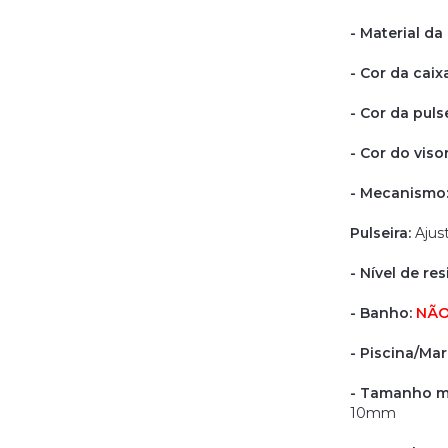
- Material da
- Cor da caix
- Cor da pulse
- Cor do viso
- Mecanismo
Pulseira:
Ajus
- Nível de re
- Banho:
NÃ
- Piscina/Mar
- Tamanho m
10mm