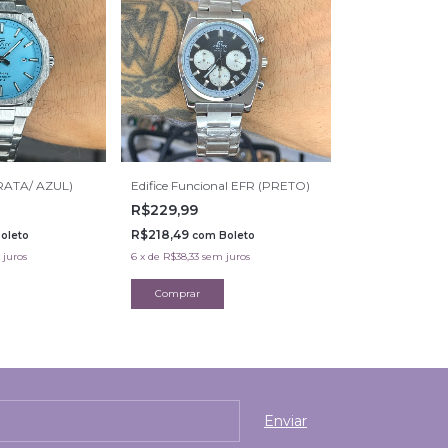
PRATA/ AZUL)
Edifice Funcional EFR (PRETO)
R$229,99
R$218,49
oleto
com
Boleto
 juros
6
x
de
R$38,33
sem juros