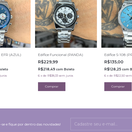
l EFR (AZUL)
Edifice Funcional (PANDA)
Edifice S-108 (
R$229,99
R$135,00
R$218,49
R$128,25
oleto
com
Boleto
com
B
juros
6
x
de
R$38,33
sem juros
6
x
de
R$22,50
sem
-se e fique por dentro das novidades!