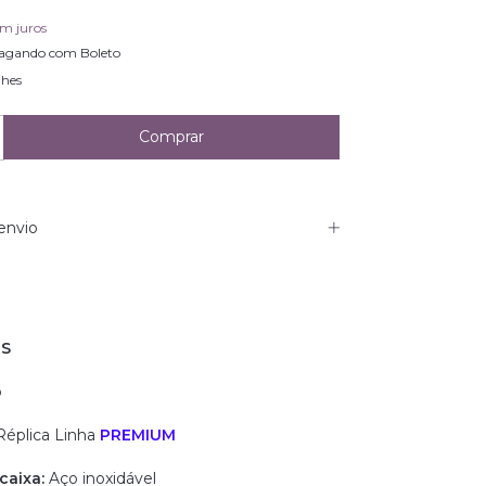
em juros
agando com Boleto
lhes
envio
IS
o
éplica
Linha
PREMIUM
caixa:
Aço inoxidável