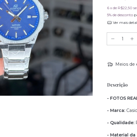
6
x de
R$22,50
s
5% de desconto
p
Ver mais deta
Meios de 
Descrição
- FOTOS REA
- Marca:
Casi
- Qualidade:
R
- Material da 