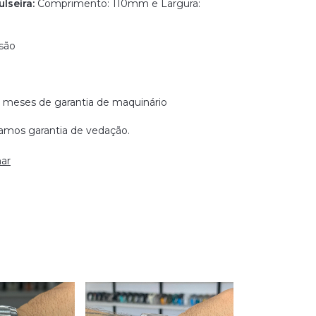
lseira:
Comprimento: 110mm e Largura:
são
 meses de garantia de maquinário
amos garantia de vedação.
ar