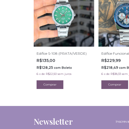
Edifice S-108 (PRATA/VERDE)
Edifice Funciona
R$135,00
R$229,99
R$128,25
R$218,49
com
Boleto
com
B
6
x
de
R$22,50
sem juros
6
x
de
R$38,33
sem 
Newsletter
Inscreva