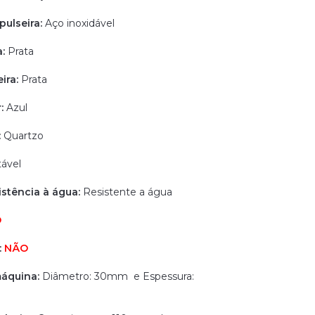
 pulseira:
Aço inoxidável
a:
Prata
ira:
Prata
r:
Azul
:
Quartzo
tável
sistência à água:
Resistente a água
O
:
NÃO
áquina:
Diâmetro: 30mm e Espessura: