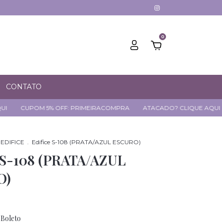
0
CONTATO
 5% OFF: PRIMEIRACOMPRA
ATACADO? CLIQUE AQUI
CUPOM 5%
EDIFICE
.
Edifice S-108 (PRATA/AZUL ESCURO)
e S-108 (PRATA/AZUL
O)
Boleto