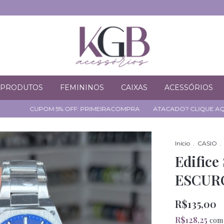
PRODUTOS
FEMININOS
CAIXAS
ACESSÓRIOS
OM 5% OFF: PRIMEIRACOMPRA
ATACADO? CLIQUE AQUI
CUPOM
Início
.
CASIO
.
Edific
ESCUR
R$135,00
R$128,25
com