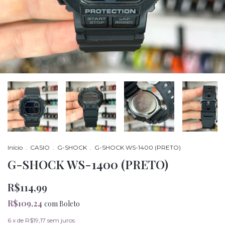
Início
.
CASIO
.
G-SHOCK
.
G-SHOCK WS-1400 (PRETO)
G-SHOCK WS-1400 (PRETO)
R$114,99
R$109,24
com
Boleto
6
x de
R$19,17
sem juros