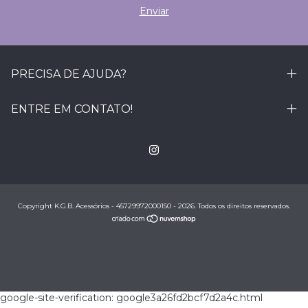
PRECISA DE AJUDA?
ENTRE EM CONTATO!
Copyright K.G.B. Acessórios - 45729972000150 - 2026. Todos os direitos reservados.
google-site-verification: google3a26fd2bcf7d2a4c.html