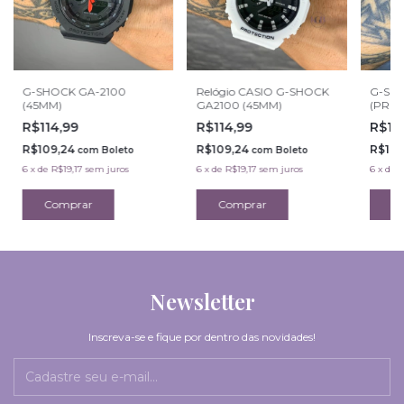
G-SHOCK GA-2100
Relógio CASIO G-SHOCK
G-SH
(45MM)
GA2100 (45MM)
(PRET
R$114,99
R$114,99
R$11
R$109,24
R$109,24
R$109
com
Boleto
com
Boleto
6
x
de
R$19,17
sem juros
6
x
de
R$19,17
sem juros
6
x
de
R
Newsletter
Inscreva-se e fique por dentro das novidades!