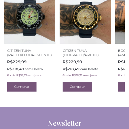
CITIZEN TUNA
CITIZEN TUNA
ECO 
(PRETO/FLUORESCENTE)
(DOURADO/PRETO)
(AMA
R$229,99
R$229,99
R$14
R$218,49
R$218,49
R$142
com
Boleto
com
Boleto
6
x
de
R$38,33
sem juros
6
x
de
R$38,33
sem juros
6
x
de
R
Newsletter