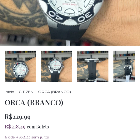
Início
.
CITIZEN
.
ORCA (BRANCO)
ORCA (BRANCO)
R$229,99
R$218,49
com
Boleto
6
x de
R$38,33
sem juros