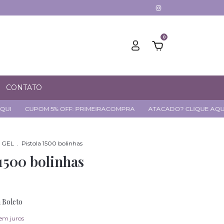
0
CONTATO
CUPOM 5% OFF: PRIMEIRACOMPRA
ATACADO? CLIQUE AQUI
 GEL
.
Pistola 1500 bolinhas
 1500 bolinhas
m
Boleto
em juros