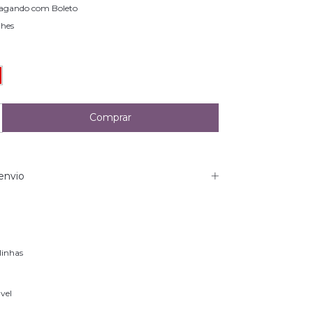
agando com Boleto
lhes
envio
linhas
avel