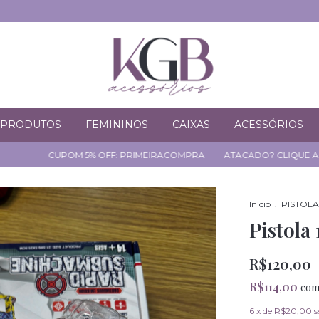
PRODUTOS
FEMININOS
CAIXAS
ACESSÓRIOS
CUPOM 5% OFF: PRIMEIRACOMPRA
ATACADO? CLIQUE AQUI
Início
.
PISTOLA
Pistola
R$120,00
R$114,00
co
6
x de
R$20,00
s