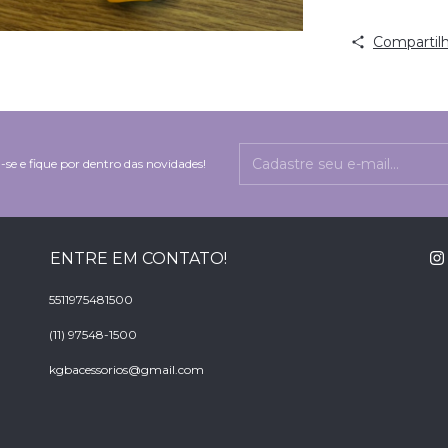
Compartilh
-se e fique por dentro das novidades!
ENTRE EM CONTATO!
5511975481500
(11) 97548-1500
kgbacessorios@gmail.com