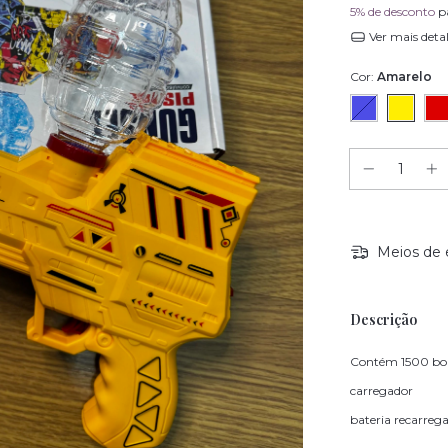
5% de desconto
p
Ver mais deta
Cor:
Amarelo
Meios de 
Descrição
Contém 1500 bo
carregador
bateria recarreg