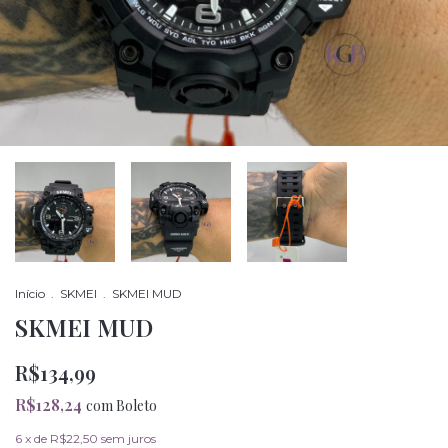
Início
.
SKMEI
.
SKMEI MUD
SKMEI MUD
R$134,99
R$128,24
com
Boleto
6
x de
R$22,50
sem juros