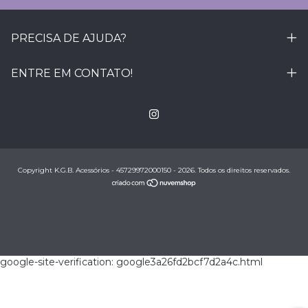
PRECISA DE AJUDA?
ENTRE EM CONTATO!
Copyright K.G.B. Acessórios - 45729972000150 - 2026. Todos os direitos reservados.
google-site-verification: google3a26fd2bcf7d2a4c.html