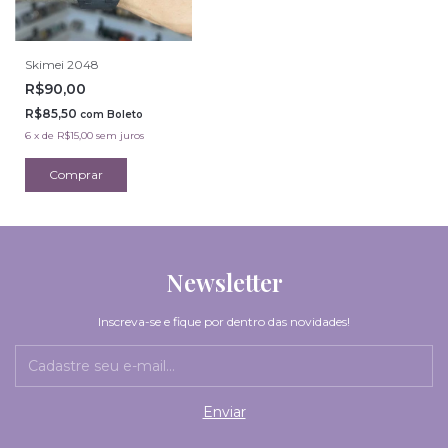
Skimei 2048
R$90,00
R$85,50
com
Boleto
6
x
de
R$15,00
sem juros
Newsletter
Inscreva-se e fique por dentro das novidades!