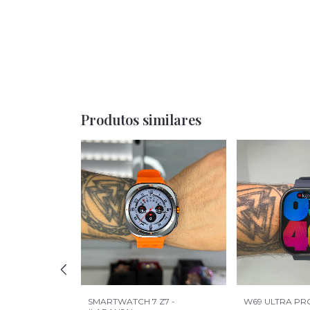
Produtos similares
PS (7
SMARTWATCH 7 Z7 -
W69 ULTRA PR