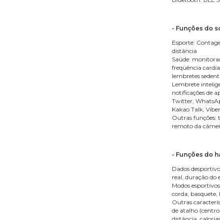
- Funções do s
Esporte: Contage
distância
Saúde: monitora
freqüência cardí
lembretes seden
Lembrete intelig
notificações de a
Twitter, WhatsAp
Kakao Talk, Vibe
Outras funções: t
remoto da câmera
- Funções do h
Dados desportivo
real, duração do 
Modos esportivos
corda, basquete,
Outras caracterí
de atalho (centro
distância, calor