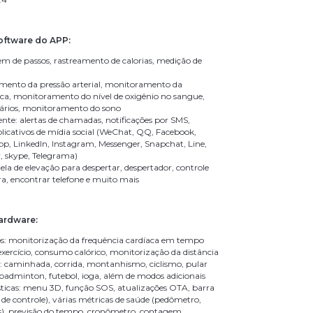
oftware do APP:
m de passos, rastreamento de calorias, medição de
mento da pressão arterial, monitoramento da
aca, monitoramento do nível de oxigênio no sangue,
tários, monitoramento do sono
ente: alertas de chamadas, notificações por SMS,
plicativos de mídia social (WeChat, QQ, Facebook,
p, LinkedIn, Instagram, Messenger, Snapchat, Line,
r, skype, Telegrama)
ela de elevação para despertar, despertador, controle
, encontrar telefone e muito mais
ardware:
s: monitorização da frequência cardíaca em tempo
exercício, consumo calórico, monitorização da distância
: caminhada, corrida, montanhismo, ciclismo, pular
 badminton, futebol, ioga, além de modos adicionais
sticas: menu 3D, função SOS, atualizações OTA, barra
 de controle), várias métricas de saúde (pedômetro,
ias), previsão do tempo, cronômetro, contagem