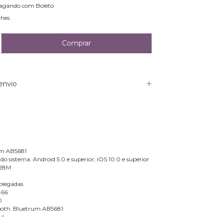
agando com Boleto
lhes
envio
um AB5681
o sistema: Android 5.0 e superior; iOS 10.0 e superior
128M
olegadas
466
0
oth: Bluetrum AB5681
.4