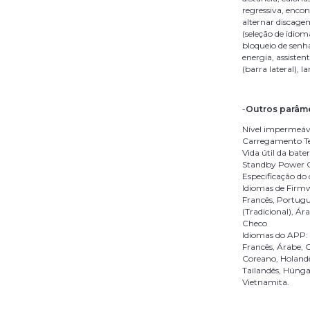
regressiva, encont
alternar discage
(seleção de idiom
bloqueio de senha
energia, assisten
(barra lateral), l
-
Outros parâme
Nível impermeáv
Carregamento T
Vida útil da bater
Standby Power 
Especificação do
Idiomas de Firmwa
Francês, Portugu
(Tradicional), Ár
Checo
Idiomas do APP: I
Francês, Árabe, C
Coreano, Holandê
Tailandês, Húngar
Vietnamita.