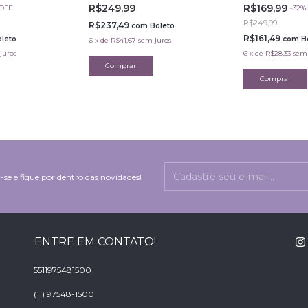
R$249,99
R$169,99
OFF
-
32
%
R$249,99
R$237,49
com
Boleto
R$161,49
leto
com
B
6
x
de
R$41,67
sem juros
juros
6
x
de
R$28,33
sem 
-se e fique por dentro das novidades!
ENTRE EM CONTATO!
5511975481500
(11) 97548-1500