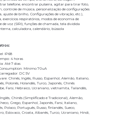
rar telefone, encontrar pulseira, agitar para tirar foto,
m, controle de música, personalização de configurações
a, ajuste de brilho, Configurações de vibração, etc.),
, exercícios respiratórios, modos de economia de
te de voz (SIRI), funções de chamada, tela dividida
anterna, calculadora, calendário, bússola
tros:
el: IP68
empo: 4 horas
ia: Até 7 dias
Consumption: Mínimo 70uA
 carregador: DC 5V
re: Chinês, Inglês, Russo, Espanhol, Alemão, Italiano,
ês, Polonês, Holandês, Turco, Japonês, Chinês
abe, Farsi, Hebraico, Ucraniano, vietnamita, Tailandês,
nglês, Chinês (Simplificado e Tradicional), Alemão,
heco, Grego, Espanhol, Japonês, Farsi, Italiano,
s, Polaco, Português, Russo, finlandês, Sueco,
o, Eslovaco, Croata, Albanês, Turco, Ucraniano, Hindi,