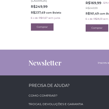
(LARANJA)
R$169,99
-
32
%
R$249,99
R$249,99
R$237,49
oleto
com
Boleto
R$161,49
com
Bo
uros
6
x
de
R$41,67
sem juros
6
x
de
R$28,33
sem 
Newsletter
Inscreva
PRECISA DE AJUDA?
COMO COMPRAR?
TROCAS, DEVOLUÇÕES E GARANTIA