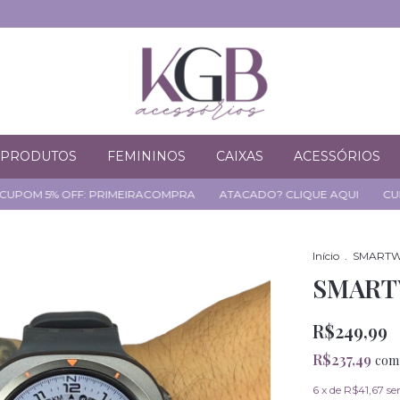
PRODUTOS
FEMININOS
CAIXAS
ACESSÓRIOS
OFF: PRIMEIRACOMPRA
ATACADO? CLIQUE AQUI
CUPOM 5% OF
Início
.
SMART
SMARTW
R$249,99
R$237,49
com
6
x de
R$41,67
se