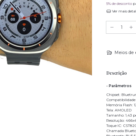
5% de desconto
p
Ver mais deta
Meios de 
Descrição
- Parâmetros
Chipset: Bluetr
Compatibilidade d
Memória Flash: 
Tela: AMOLED
Tamanho: 1,43 p
Resolução: 466x
Toque IC: CST82
Chamada Blueto
Bluetooth: BLE 5