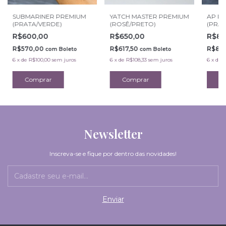
SUBMARINER PREMIUM
YATCH MASTER PREMIUM
AP P
(PRATA/VERDE)
(ROSÊ/PRETO)
(PRAT
R$600,00
R$650,00
R$84
R$570,00
R$617,50
R$80
com
Boleto
com
Boleto
6
x
de
R$100,00
sem juros
6
x
de
R$108,33
sem juros
6
x
de
R
Newsletter
Inscreva-se e fique por dentro das novidades!