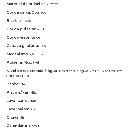
- Material da pulseira:
Silicone
- Cor da caixa:
Dourado
- Bisel:
Dourado
- Cor da pulseira:
Verde
- Cor do visor:
Verde
- Catraca giratória:
Possui
- Mecanismo:
Quartzo
- Pulseira:
Ajustável
- Nível de resistência à água:
Resistente a água 3 ATM (Não usar em
banho quente)
- Banho:
Não
- Piscina/Mar:
Não
- Lavar carro:
Não
- Lavar mãos:
Sim
- Chuva:
Sim
- Calendário:
Possui