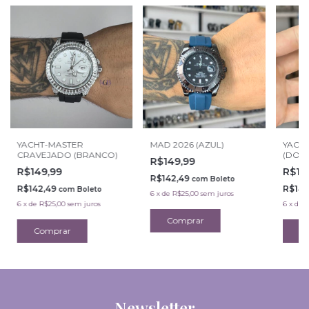
YACHT-MASTER
MAD 2026 (AZUL)
YACH
CRAVEJADO (BRANCO)
(DOU
R$149,99
R$149,99
R$14
R$142,49
com
Boleto
R$142,49
R$142
com
Boleto
6
x
de
R$25,00
sem juros
6
x
de
R$25,00
sem juros
6
x
de
R
Newsletter