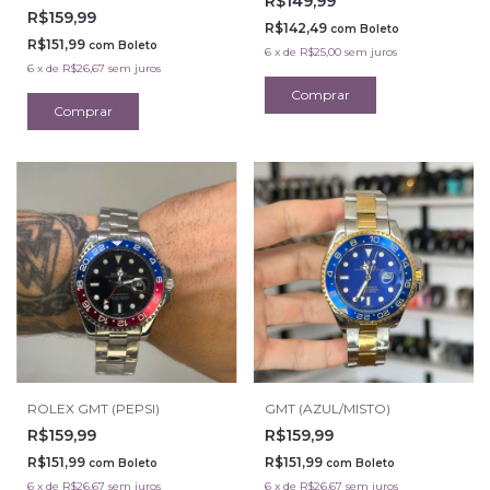
R$149,99
R$159,99
R$142,49
com
Boleto
R$151,99
com
Boleto
6
x
de
R$25,00
sem juros
6
x
de
R$26,67
sem juros
ROLEX GMT (PEPSI)
GMT (AZUL/MISTO)
R$159,99
R$159,99
R$151,99
R$151,99
com
Boleto
com
Boleto
6
x
de
R$26,67
sem juros
6
x
de
R$26,67
sem juros