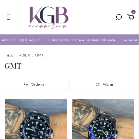
0
CLIQUE AQUI
CUPOM 5% OFF: PRIMEIRACOMPRA
ATACADO? CL
Início
.
R0lEX
.
GMT
GMT
Ordenar
Filtrar