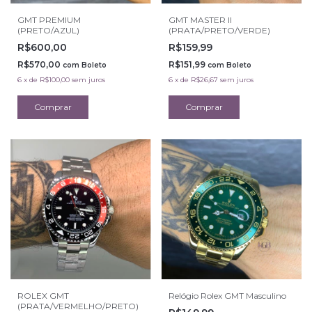
GMT PREMIUM
GMT MASTER II
(PRETO/AZUL)
(PRATA/PRETO/VERDE)
R$600,00
R$159,99
R$570,00
R$151,99
com
Boleto
com
Boleto
6
x
de
R$100,00
sem juros
6
x
de
R$26,67
sem juros
ROLEX GMT
Relógio Rolex GMT Masculino
(PRATA/VERMELHO/PRETO)