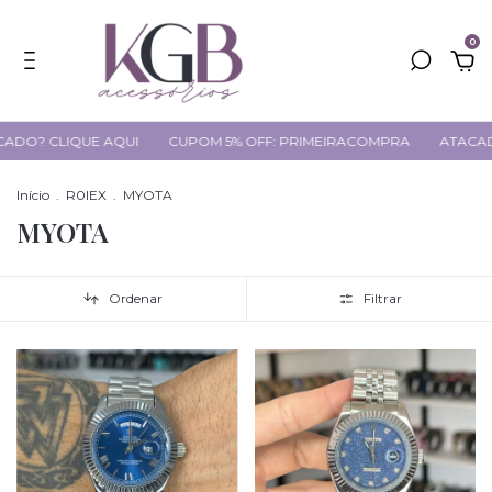
0
ADO? CLIQUE AQUI
CUPOM 5% OFF: PRIMEIRACOMPRA
ATACAD
Início
.
R0lEX
.
MYOTA
MYOTA
Ordenar
Filtrar