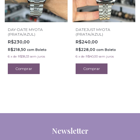
DAY-DATE MYOTA
DATEJUST MYOTA
(PRATA/AZUL)
(PRATA/AZUL)
R$230,00
R$240,00
R$218,50
R$228,00
com
Boleto
com
Boleto
6
x
de
R$38,33
sem juros
6
x
de
R$40,00
sem juros
Newsletter