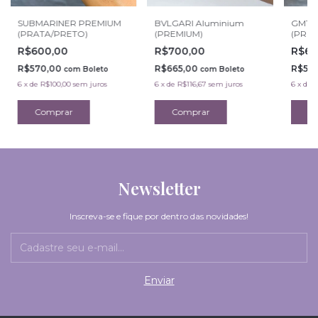
SUBMARINER PREMIUM
BVLGARI Aluminium
GMT 
(PRATA/PRETO)
(PREMIUM)
(PRET
R$600,00
R$700,00
R$60
R$570,00
R$665,00
R$57
com
Boleto
com
Boleto
6
x
de
R$100,00
sem juros
6
x
de
R$116,67
sem juros
6
x
de
R
Newsletter
Inscreva-se e fique por dentro das novidades!