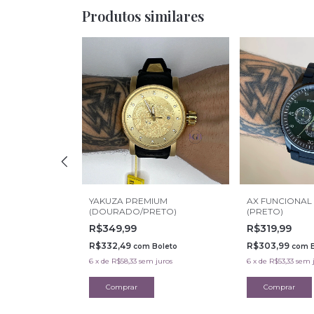
Produtos similares
 PREMIUM
YAKUZA PREMIUM
AX FUNCIONAL
(DOURADO/PRETO)
(PRETO)
R$349,99
R$319,99
R$332,49
R$303,99
leto
com
Boleto
com
juros
6
x
de
R$58,33
sem juros
6
x
de
R$53,33
sem 