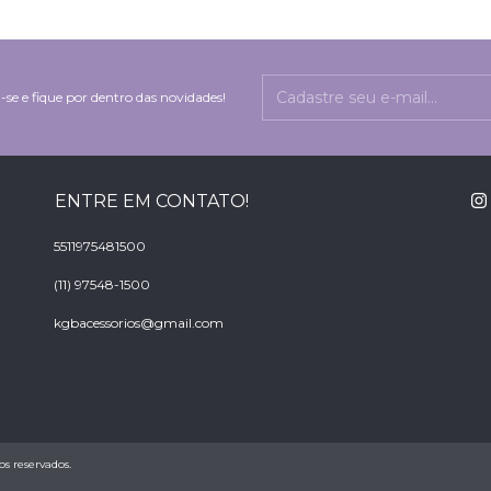
-se e fique por dentro das novidades!
ENTRE EM CONTATO!
5511975481500
(11) 97548-1500
kgbacessorios@gmail.com
os reservados.