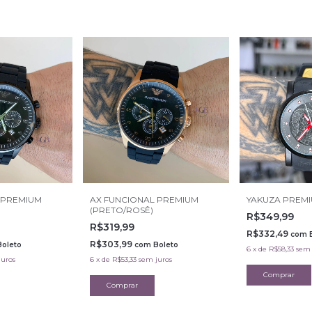
 PREMIUM
AX FUNCIONAL PREMIUM
YAKUZA PREMI
(PRETO/ROSÊ)
R$349,99
R$319,99
R$332,49
com
R$303,99
Boleto
com
Boleto
6
x
de
R$58,33
sem 
juros
6
x
de
R$53,33
sem juros