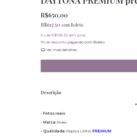
DAYTONA PREMIUM pre
R$650,00
R$617,50
com
Boleto
6
x de
R$108,33
sem juros
5% de desconto
pagando com Boleto
Ver mais detalhes
Descrição
*
- Fotos reais
- Marca:
Rolex
- Qualidade:
Réplica LINHA
PREMIUM