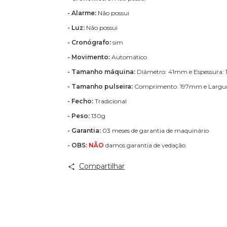
- Alarme:
Não possui
- Luz:
Não possui
- Cronógrafo:
sim
- Movimento:
Automático
- Tamanho máquina:
Diâmetro: 41mm e Espessura
- Tamanho pulseira:
Comprimento: 197mm e Largu
- Fecho:
Tradicional
- Peso:
130g
- Garantia:
03 meses de garantia de maquinário
- OBS:
NÃO
damos garantia de vedação.
Compartilhar