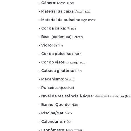
- Gênero:
Masculino
- Material da caixa:
Aço inóx
- Material da pulseira:
Aço inóx
- Cor da caixa:
Prata
- Bisel (cerâmica):
Preto
- Vidro:
Safira
- Cor da pulseira:
Prata
- Cor do visor:
cinza/preto
- Catraca giratória:
Não
- Mecanismo:
Suiço
- Pulseira:
Ajustável
- Nível de resistência à água:
Resistente a água (N
- Banho: Quente
Não
- Piscina/Mar:
Sim
- Calendário:
não
- Cronômetro:
Não possui