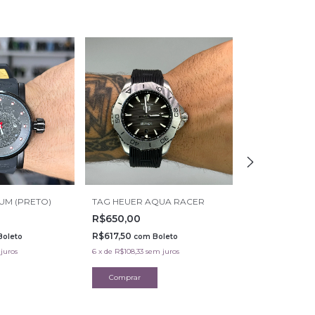
UM (PRETO)
TAG HEUER AQUA RACER
SUBMARINER 
(PRATA/PRETO
R$650,00
R$600,00
R$617,50
Boleto
com
Boleto
R$570,00
com
juros
6
x
de
R$108,33
sem juros
6
x
de
R$100,00
se