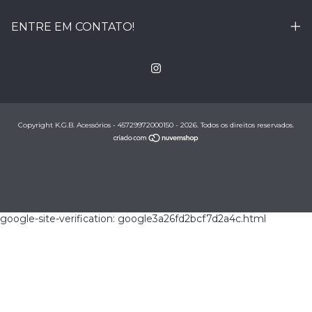
ENTRE EM CONTATO!
Copyright K.G.B. Acessórios - 45729972000150 - 2026. Todos os direitos reservados.
google-site-verification: google3a26fd2bcf7d2a4c.html