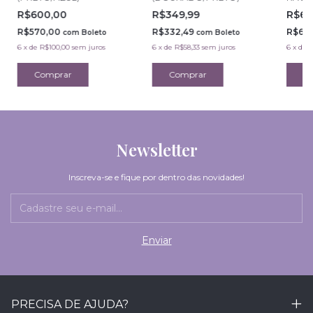
R$600,00
R$349,99
R$65
R$570,00
R$332,49
R$617
com
Boleto
com
Boleto
6
x
de
R$100,00
sem juros
6
x
de
R$58,33
sem juros
6
x
de
R
Newsletter
Inscreva-se e fique por dentro das novidades!
PRECISA DE AJUDA?