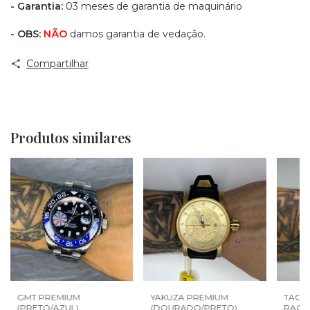
- Garantia:
03 meses de garantia de maquinário
- OBS:
NÃO
damos garantia de vedação.
Compartilhar
Produtos similares
GMT PREMIUM
YAKUZA PREMIUM
TAG 
(PRETO/AZUL)
(DOURADO/PRETO)
RACE