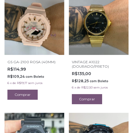
GS GA-2100 ROSA (40MM)
VINTAGE A1022
(DOURADO/PRETO)
R$114,99
R$135,00
R$109,24
com
Boleto
R$128,25
com
Boleto
6
x
de
R$19,17
sem juros
6
x
de
R$22,50
sem juros