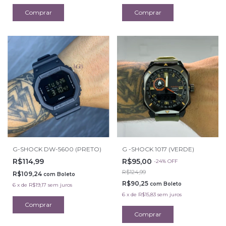
G-SHOCK DW-5600 (PRETO)
G -SHOCK 1017 (VERDE)
R$114,99
R$95,00
-
24
%
OFF
R$124,99
R$109,24
com
Boleto
R$90,25
com
Boleto
6
x
de
R$19,17
sem juros
6
x
de
R$15,83
sem juros