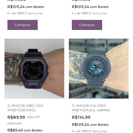
R$109,24
R$109,24
com
Boleto
com
Boleto
6
x
de
R$19,17
sem juros
6
x
de
R$19,17
sem juros
G-SHOCK GBD-200
G-SHOCK GA-2100
(PRETO/ROXO)
PRETO/AZUL (45MM)
R$89,99
R$114,99
-
28
%
OFF
R$124,99
R$109,24
com
Boleto
R$85,49
com
Boleto
6
x
de
R$19,17
sem juros