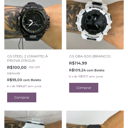
GS STEEL 2 (GRAFITE) À
GS GBA-900 (BRANCO)
PROVA D'ÁGUA
R$114,99
R$100,00
-
13
%
OFF
R$109,24
com
Boleto
R$114,99
6
x
de
R$19,17
sem juros
R$95,00
com
Boleto
6
x
de
R$16,67
sem juros