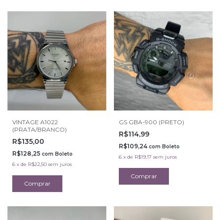
VINTAGE A1022
GS GBA-900 (PRETO)
(PRATA/BRANCO)
R$114,99
R$135,00
R$109,24
com
Boleto
R$128,25
com
Boleto
6
x
de
R$19,17
sem juros
6
x
de
R$22,50
sem juros