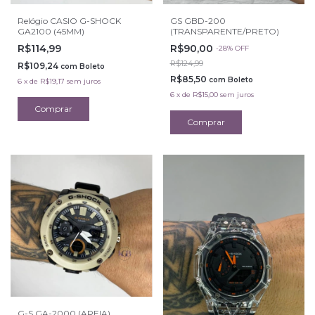
Relógio CASIO G-SHOCK
GS GBD-200
GA2100 (45MM)
(TRANSPARENTE/PRETO)
R$114,99
R$90,00
-
28
%
OFF
R$124,99
R$109,24
com
Boleto
R$85,50
com
Boleto
6
x
de
R$19,17
sem juros
6
x
de
R$15,00
sem juros
G-S GA-2000 (AREIA)