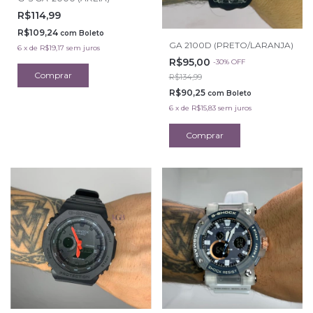
R$114,99
R$109,24
com
Boleto
GA 2100D (PRETO/LARANJA)
6
x
de
R$19,17
sem juros
R$95,00
-
30
%
OFF
R$134,99
R$90,25
com
Boleto
6
x
de
R$15,83
sem juros