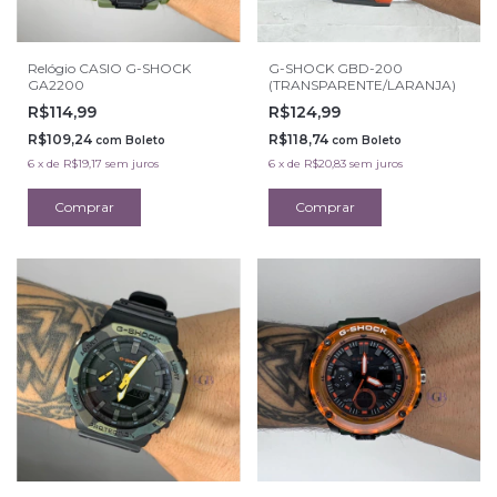
Relógio CASIO G-SHOCK
G-SHOCK GBD-200
GA2200
(TRANSPARENTE/LARANJA)
R$114,99
R$124,99
R$109,24
R$118,74
com
Boleto
com
Boleto
6
x
de
R$19,17
sem juros
6
x
de
R$20,83
sem juros