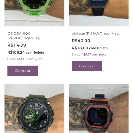
GS GBA-900
vintage (F-91W) Preto- Azul
(VERDE/BRANCO)
R$40,00
R$114,99
R$38,00
com
Boleto
R$109,24
com
Boleto
6
x
de
R$6,67
sem juros
6
x
de
R$19,17
sem juros