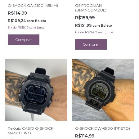
G-SHOCK GA-2100 (45MM)
GS FROGMAN
(BRANCO/AZUL)
R$114,99
R$159,99
R$109,24
com
Boleto
R$151,99
com
Boleto
6
x
de
R$19,17
sem juros
6
x
de
R$26,67
sem juros
Relógio CASIO G-SHOCK
G-SHOCK DW-6900 (PRETO)
MASCULINO
R$114,99