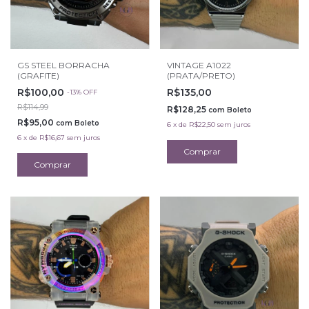
GS STEEL BORRACHA
VINTAGE A1022
(GRAFITE)
(PRATA/PRETO)
R$100,00
R$135,00
-
13
%
OFF
R$114,99
R$128,25
com
Boleto
R$95,00
com
Boleto
6
x
de
R$22,50
sem juros
6
x
de
R$16,67
sem juros