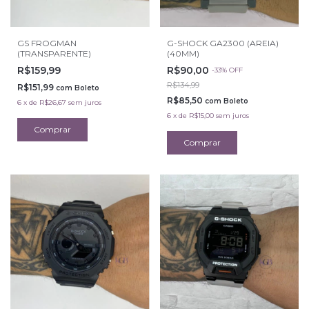
GS FROGMAN
G-SHOCK GA2300 (AREIA)
(TRANSPARENTE)
(40MM)
R$159,99
R$90,00
-
33
%
OFF
R$134,99
R$151,99
com
Boleto
R$85,50
com
Boleto
6
x
de
R$26,67
sem juros
6
x
de
R$15,00
sem juros