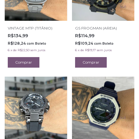
VINTAGE MTP (TITÂNIO)
GS FROGMAN (AREIA)
R$134,99
R$114,99
R$128,24
R$109,24
com
Boleto
com
Boleto
6
x
de
R$22,50
sem juros
6
x
de
R$19,17
sem juros