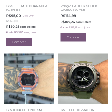
GS STEEL MTG BORRACHA
Relógio CASIO G-SHOCK
(GRAFITE) -
GA2100 (40MM)
R$95,00
R$114,99
-
24
%
OFF
R$125,00
R$109,24
com
Boleto
R$90,25
com
Boleto
6
x
de
R$19,17
sem juros
6
x
de
R$15,83
sem juros
G-SHOCK GBD-200 SM
GS STEEL BORRACHA