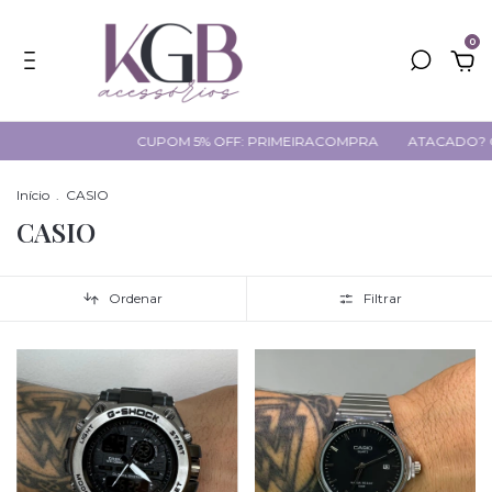
0
CUPOM 5% OFF: PRIMEIRACOMPRA
ATACADO? CLIQUE AQUI
Início
.
CASIO
CASIO
Ordenar
Filtrar