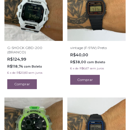
G-SHOCK GBD-200
vintage (F-91W) Preto
(BRANCO)
R$40,00
R$124,99
R$38,00
com
Boleto
R$118,74
com
Boleto
6
x
de
R$6,67
sem juros
6
x
de
R$20,83
sem juros