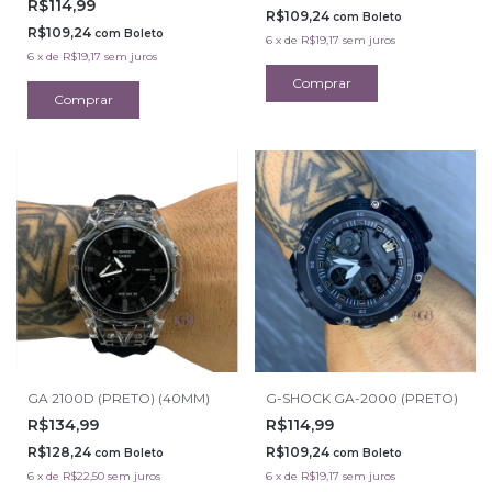
R$114,99
R$109,24
com
Boleto
R$109,24
com
Boleto
6
x
de
R$19,17
sem juros
6
x
de
R$19,17
sem juros
GA 2100D (PRETO) (40MM)
G-SHOCK GA-2000 (PRETO)
R$134,99
R$114,99
R$128,24
R$109,24
com
Boleto
com
Boleto
6
x
de
R$22,50
sem juros
6
x
de
R$19,17
sem juros