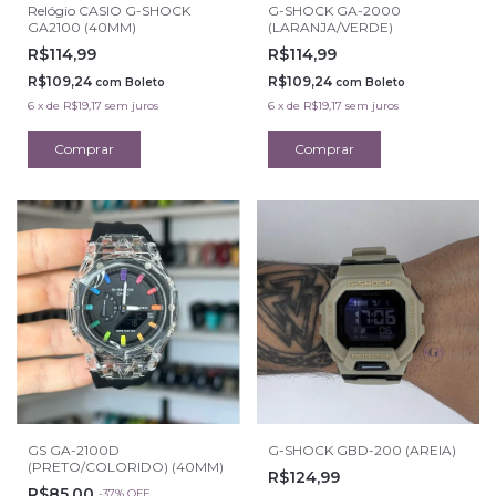
Relógio CASIO G-SHOCK
G-SHOCK GA-2000
GA2100 (40MM)
(LARANJA/VERDE)
R$114,99
R$114,99
R$109,24
R$109,24
com
Boleto
com
Boleto
6
x
de
R$19,17
sem juros
6
x
de
R$19,17
sem juros
GS GA-2100D
G-SHOCK GBD-200 (AREIA)
(PRETO/COLORIDO) (40MM)
R$124,99
R$85,00
-
37
%
OFF