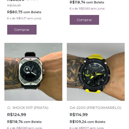
R$118,74
com
Boleto
R$134,99
6
x
de
R$20,83
sem juros
R$80,75
com
Boleto
6
x
de
R$14,17
sem juros
G- SHOCK 1017 (PRATA)
GA-2200 (PRETO/AMARELO)
R$124,99
R$114,99
R$118,74
R$109,24
com
Boleto
com
Boleto
6
x
de
R$20,83
sem juros
6
x
de
R$19,17
sem juros