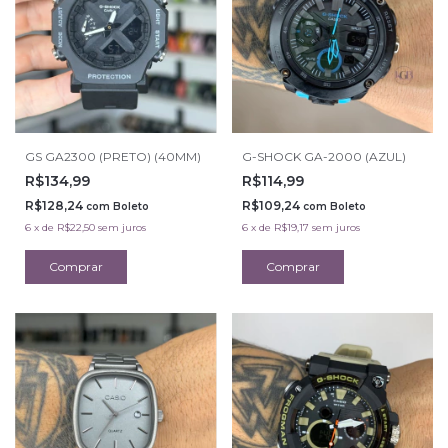
GS GA2300 (PRETO) (40MM)
G-SHOCK GA-2000 (AZUL)
R$134,99
R$114,99
R$128,24
R$109,24
com
Boleto
com
Boleto
6
x
de
R$22,50
sem juros
6
x
de
R$19,17
sem juros