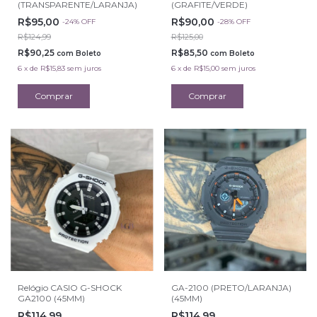
(TRANSPARENTE/LARANJA)
(GRAFITE/VERDE)
R$95,00
R$90,00
-
24
%
OFF
-
28
%
OFF
R$124,99
R$125,00
R$90,25
R$85,50
com
Boleto
com
Boleto
6
x
de
R$15,83
sem juros
6
x
de
R$15,00
sem juros
Relógio CASIO G-SHOCK
GA-2100 (PRETO/LARANJA)
GA2100 (45MM)
(45MM)
R$114,99
R$114,99