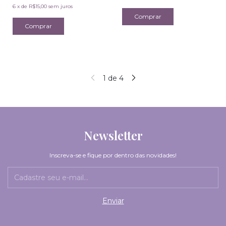
6
x
de
R$15,00
sem juros
1
de
4
Newsletter
Inscreva-se e fique por dentro das novidades!