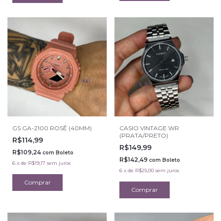
GS GA-2100 ROSÊ (40MM)
CASIO VINTAGE WR
(PRATA/PRETO)
R$114,99
R$149,99
R$109,24
com
Boleto
R$142,49
com
Boleto
6
x
de
R$19,17
sem juros
6
x
de
R$25,00
sem juros