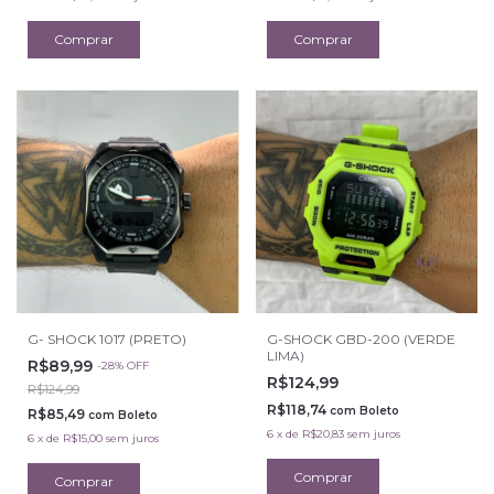
G- SHOCK 1017 (PRETO)
G-SHOCK GBD-200 (VERDE
LIMA)
R$89,99
-
28
%
OFF
R$124,99
R$124,99
R$118,74
com
Boleto
R$85,49
com
Boleto
6
x
de
R$20,83
sem juros
6
x
de
R$15,00
sem juros