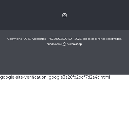
Copyright K.G.B. Acessórios - 45729972000150 - 2026. Todos os direitos reservados.
google-site-verification: google3a26fd2bcf7d2a4c.html