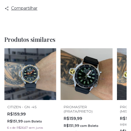
Compartilhar
Produtos similares
CITIZEN - GN -4S
PROMASTER
PROM
(PRATA/PRETO)
(MIST
R$159,99
R$159,99
R$13
R$151,99
com
Boleto
R$169,
R$151,99
com
Boleto
6
x
de
R$26,67
sem juros