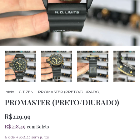
Início
.
CITIZEN
.
PROMASTER (PRETO/DIURADO)
PROMASTER (PRETO/DIURADO)
R$229,99
R$218,49
com
Boleto
6
x de
R$38,33
sem juros