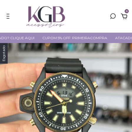
0
LIQUE AQUI
CUPOM 5% OFF: PRIMEIRACOMPRA
ATACADO? CLI
Esgotado