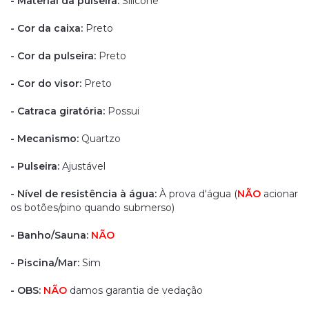
- Material da pulseira:
Silicone
- Cor da caixa:
Preto
- Cor da pulseira:
Preto
- Cor do visor:
Preto
- Catraca giratória:
Possui
- Mecanismo:
Quartzo
- Pulseira:
Ajustável
- Nível de resistência à água:
À prova d'água (
NÃO
acionar
os botões/pino quando submerso)
- Banho/Sauna:
NÃO
- Piscina/Mar:
Sim
- OBS:
NÃO
damos garantia de vedação