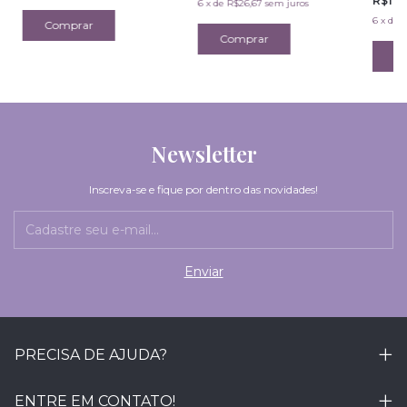
R$128
6
x
de
R$26,67
sem juros
6
x
de
R
Newsletter
Inscreva-se e fique por dentro das novidades!
PRECISA DE AJUDA?
ENTRE EM CONTATO!