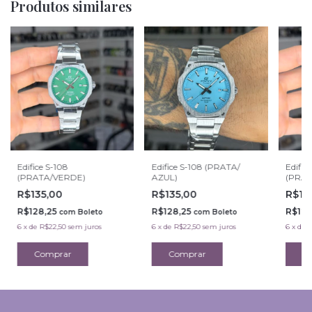
Produtos similares
Edifice S-108
Edifice S-108 (PRATA/
Edific
(PRATA/VERDE)
AZUL)
(PRAT
R$135,00
R$135,00
R$13
R$128,25
R$128,25
R$128
com
Boleto
com
Boleto
6
x
de
R$22,50
sem juros
6
x
de
R$22,50
sem juros
6
x
de
R