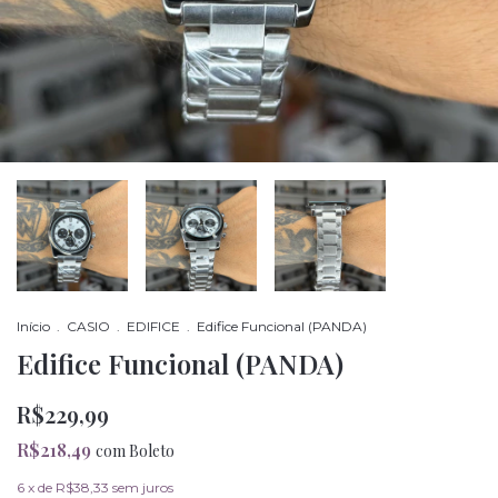
Início
.
CASIO
.
EDIFICE
.
Edifice Funcional (PANDA)
Edifice Funcional (PANDA)
R$229,99
R$218,49
com
Boleto
6
x de
R$38,33
sem juros